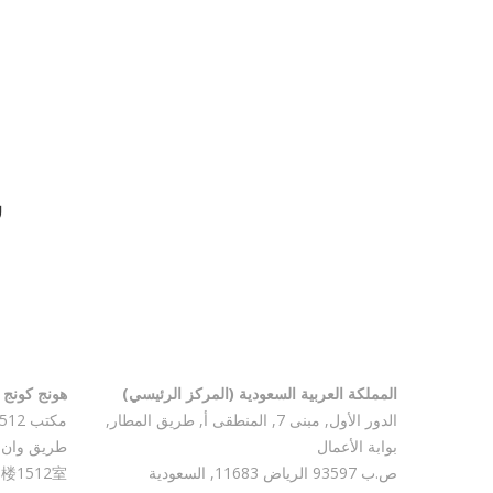
ش
المملكة العربية السعودية (المركز الرئيسي)
هونج كونج 
الدور الأول, مبنى 7, المنطقى أ, طريق المطار,
بوابة الأعمال
طريق وان 
ص.ب 93597 الرياض 11683, السعودية
楼1512室