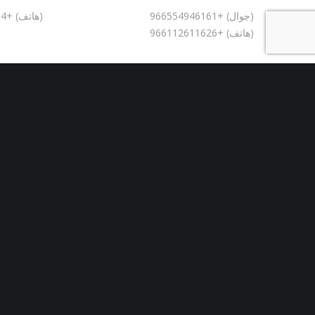
(جوال) +966554946161
(هاتف) +8613724223514
(هاتف) +966112611626
.com