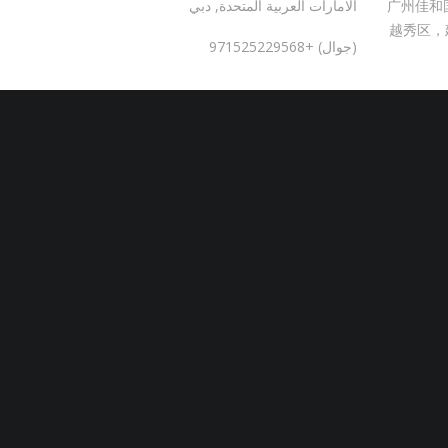
广州佳和
الامارات العربية المتحدة, دبي
越秀区，
(جوال) +971525229568