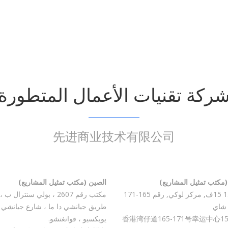
ركة تقنيات الأعمال المتطورة
先进商业技术有限公司
(مكتب تمثيل المشاريع)
الصين (مكتب تمثيل المشاريع)
مكتب 1512 15ف, مركز لوكي, رقم 165-171
شاي
طريق جيانشي دا ما ، شارع جيانشي 
香港湾仔道165-171号幸运中心15
يويكسيو ، قوانغتشو.