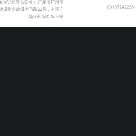
国际贸易有限公司； 广东省广州市
建设街道建设大马路22号，中环广
场B座26楼2607室
(جوال) +8618898453818
(هاتف) +8602031094150
info@htech-express.com
www.inl.htech-express