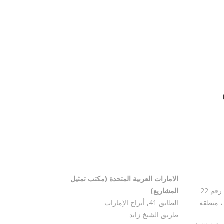
الامارات العربية المتحدة (مكتب تمثيل
مكتب رقم 2607 ، بولي سنترال ب ، رقم 22
المشاريع)
، منطقة
الطابق 41, أبراج الإمارات
طريق الشيخ زايد